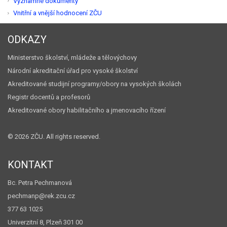
Významné dokumenty
Vnitřní a vnější hodnocení ZČU
ODKAZY
Ministerstvo školství, mládeže a tělovýchovy
Národní akreditační úřad pro vysoké školství
Akreditované studijní programy/obory na vysokých školách
Registr docentů a profesorů
Akreditované obory habilitačního a jmenovacího řízení
©
2026 ZČU. All rights reserved.
KONTAKT
Bc. Petra Pechmanová
pechmanp@rek.zcu.cz
377 63 1025
Univerzitní 8, Plzeň 301 00