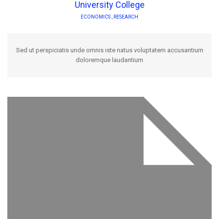
University College
ECONOMICS
,
RESEARCH
Sed ut perspiciatis unde omnis iste natus voluptatem accusantium
doloremque laudantium