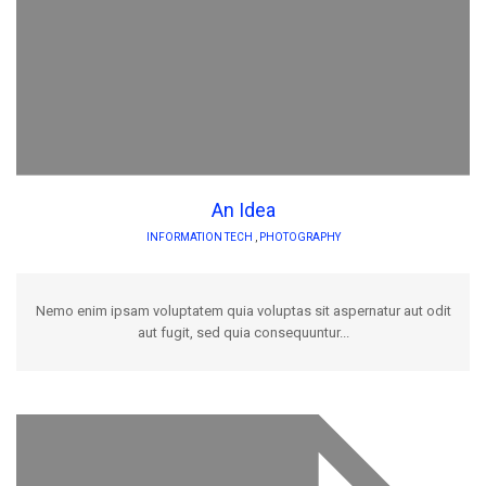
An Idea
INFORMATION TECH
,
PHOTOGRAPHY
Nemo enim ipsam voluptatem quia voluptas sit aspernatur aut odit
aut fugit, sed quia consequuntur...