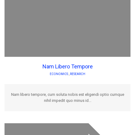
Nam Libero Tempore
ECONOMICS
,
RESEARCH
Nam libero tempore, cum soluta nobis est eligendi optio cumque
nihil impedit quo minus id...