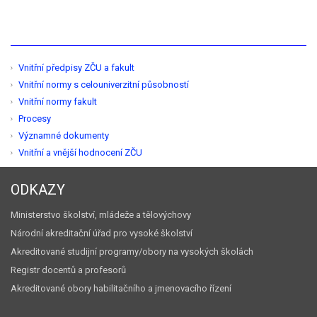
Vnitřní předpisy ZČU a fakult
Vnitřní normy s celouniverzitní působností
Vnitřní normy fakult
Procesy
Významné dokumenty
Vnitřní a vnější hodnocení ZČU
ODKAZY
Ministerstvo školství, mládeže a tělovýchovy
Národní akreditační úřad pro vysoké školství
Akreditované studijní programy/obory na vysokých školách
Registr docentů a profesorů
Akreditované obory habilitačního a jmenovacího řízení